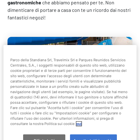
gastronomiche
che abbiamo pensato per te. Non
dimenticare di portare a casa con te un ricordo dai nostri
fantastici negozi!
Parco della Standiana Srl, Travelmix Srl e Parques Reunidos Servicios
Centrales, S.A., i soggetti responsabili di questo sito web, utilizzano
cookie proprietari e di terze parti per consentire il funzionamento del
sito web, configurare l'accesso degli utenti con determinate
caratteristiche, monitorare i servizi forniti e visualizzare pubblicità
personalizzate in base a un profilo creato sulle abitudini di
Attività
navigazione degli utenti (ad esempio, le pagine visitate). Se hai meno
di quattordici (14) anni, devi informare il tuo genitore o tutore affinché
possa accettare, configurare o rifiutare i cookie di questo sito web.
Fare clic sul pulsante "Accetta tutti i cookie" per consentire l'uso di
Relax e divertimento ti aspettano a Mirabeach!
tutti i cookie o fare clic su "Impostazioni cookie" per configurare o
rifiutare l'uso dei cookie. Per ulteriori informazioni, si prega di
consultare la nostra Politica sui cookie
qui
Scopri di più